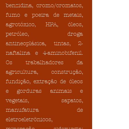
benzidina, cromo/cromatos,
fumo e poeira de metais,
agrotóxico, HPA, óleos,
petróleo, droga
antineoplásica, tintas, 2-
naftalina e 4-aminobifenil.
Os trabalhadores da
agricultura, construção,
fundição, extração de óleos
e gorduras animais e
vegetais, sapatos,
manufatura de
eletroeletrônicos,