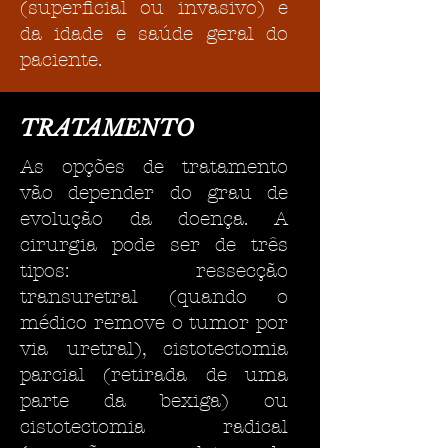
(superficial ou invasivo) e
da idade e saúde geral do
paciente.
TRATAMENTO
As opções de tratamento
vão depender do grau de
evolução da doença. A
cirurgia pode ser de três
tipos: ressecção
transuretral (quando o
médico remove o tumor por
via uretral), cistotectomia
parcial (retirada de uma
parte da bexiga) ou
cistotectomia radical