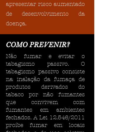
apresentar risco aumentado
de desenvolvimento da
doença.
COMO PREVENIR?
Não fumar e evitar o
tabagismo passivo. O
tabagismo passivo consiste
na inalação da fumaça de
produtos derivados do
tabaco por não fumantes
que convivem com
fumantes em ambientes
fechados. A Lei 12.546/2011
proíbe fumar em locais