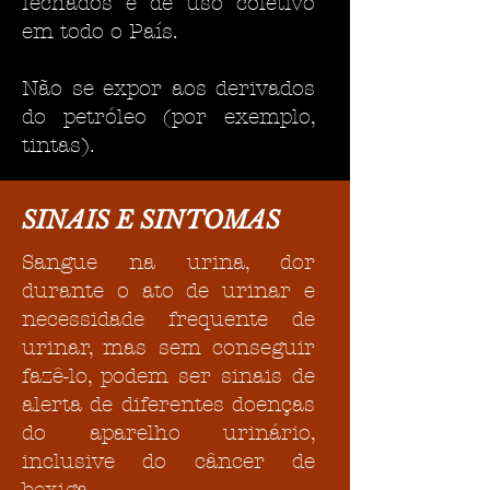
fechados e de uso coletivo
em todo o País.
Não se expor aos derivados
do petróleo (por exemplo,
tintas).
SINAIS E SINTOMAS
Sangue na urina, dor
durante o ato de urinar e
necessidade frequente de
urinar, mas sem conseguir
fazê-lo, podem ser sinais de
alerta de diferentes doenças
do aparelho urinário,
inclusive do câncer de