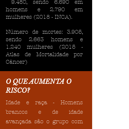
9.480, sendo 6.690 em
homens e 2.790 em
mulheres (2018 - INCA).
Número de mortes: 3.905,
sendo 2.663 homens e
1.240 mulheres (2015 -
Atlas de Mortalidade por
Câncer)
O QUE AUMENTA O
RISCO?
Idade e raça - Homens
brancos e de idade
avançada são o grupo com