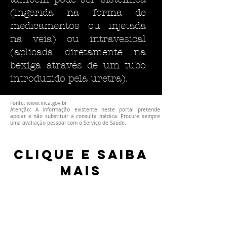
(ingerida na forma de
medicamentos ou injetada
na veia) ou intravesical
(aplicada diretamente na
bexiga através de um tubo
introduzido pela uretra).
Fonte:
www.inca.gov.br
Atenção: A informação existente neste portal pretende
apoiar e não substituir a consulta médica. Procure sempre
uma avaliação pessoal com o Serviço de Saúde.
clique e saiba
mais
O que é câncer?
Como prevenir o câncer?