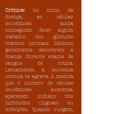
Crônica:
no início da
doença, as células
leucêmicas ainda
conseguem fazer algum
trabalho dos glóbulos
brancos normais. Médicos
geralmente descobrem a
doença durante exame de
sangue de rotina.
Lentamente, a leucemia
crônica se agrava. À medida
que o número de células
leucêmicas aumenta,
aparecem inchaço nos
linfonodos (ínguas) ou
infecções. Quando surgem,