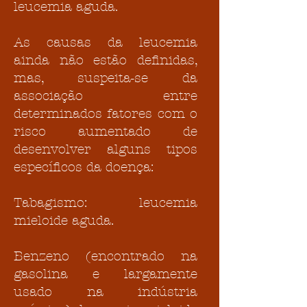
leucemia aguda.
As causas da leucemia
ainda não estão definidas,
mas, suspeita-se da
associação entre
determinados fatores com o
risco aumentado de
desenvolver alguns tipos
específicos da doença:
Tabagismo: leucemia
mieloide aguda.
Benzeno (encontrado na
gasolina e largamente
usado na indústria