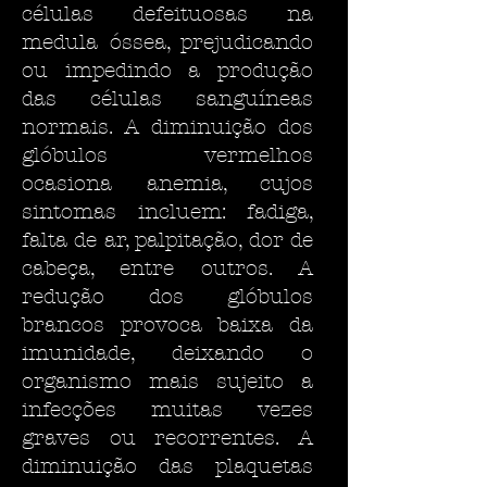
células defeituosas na
medula óssea, prejudicando
ou impedindo a produção
das células sanguíneas
normais. A diminuição dos
glóbulos vermelhos
ocasiona anemia, cujos
sintomas incluem: fadiga,
falta de ar, palpitação, dor de
cabeça, entre outros. A
redução dos glóbulos
brancos provoca baixa da
imunidade, deixando o
organismo mais sujeito a
infecções muitas vezes
graves ou recorrentes. A
diminuição das plaquetas