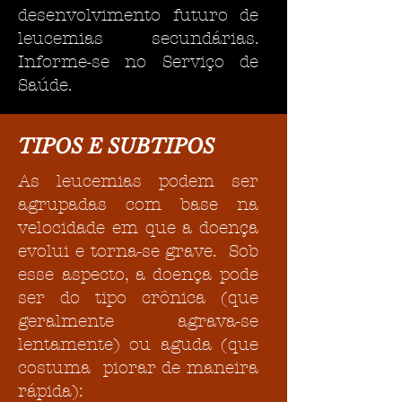
desenvolvimento futuro de
leucemias secundárias.
Informe-se no Serviço de
Saúde.
TIPOS E SUBTIPOS
As leucemias podem ser
agrupadas com base na
velocidade em que a doença
evolui e torna-se grave. Sob
esse aspecto, a doença pode
ser do tipo crônica (que
geralmente agrava-se
lentamente) ou aguda (que
costuma piorar de maneira
rápida):