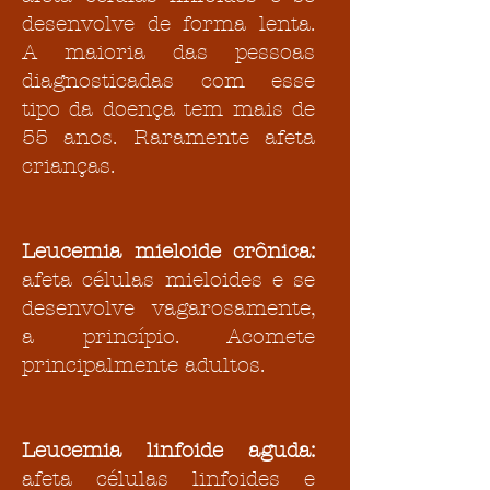
desenvolve de forma lenta.
A maioria das pessoas
diagnosticadas com esse
tipo da doença tem mais de
55 anos. Raramente afeta
crianças.
Leucemia mieloide crônica:
afeta células mieloides e se
desenvolve vagarosamente,
a princípio. Acomete
principalmente adultos.
Leucemia linfoide aguda:
afeta células linfoides e