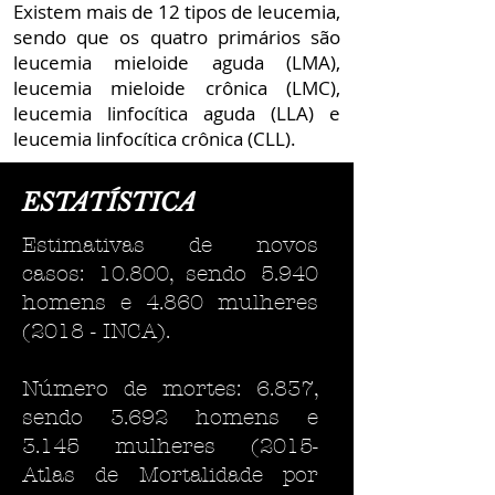
Existem mais de 12 tipos de leucemia,
sendo que os quatro primários são
leucemia mieloide aguda (LMA),
leucemia mieloide crônica (LMC),
leucemia linfocítica aguda (LLA) e
leucemia linfocítica crônica (CLL).
ESTATÍSTICA
Estimativas de novos
casos: 10.800, sendo 5.940
homens e 4.860 mulheres
(2018 - INCA).
Número de mortes: 6.837,
sendo 3.692 homens e
3.145 mulheres (2015-
Atlas de Mortalidade por