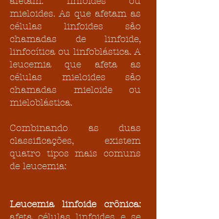
afetam: linfoides ou
mieloides. As que afetam as
células linfoides são
chamadas de linfoide,
linfocítica ou linfoblástica. A
leucemia que afeta as
células mieloides são
chamadas mieloide ou
mieloblástica.
Combinando as duas
classificações, existem
quatro tipos mais comuns
de leucemia:
Leucemia linfoide crônica:
afeta células linfoides e se