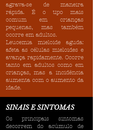
agrava-se de maneira
rápida. É o tipo mais
comum em crianças
pequenas, mas também
ocorre em adultos.
Leucemia mieloide aguda:
afeta as células mieloides e
avança rapidamente. Ocorre
tanto em adultos como em
crianças, mas a incidência
aumenta com o aumento da
idade.
SINAIS E SINTOMAS
Os principais sintomas
decorrem do acúmulo de