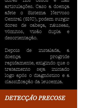
dores nos ossos e nas
articulações. Caso a doença
afete o Sistema Nervoso
Central (SNC), podem surgir
dores de cabeça, náuseas,
vômitos, visão dupla e
desorientação.
Depois de instalada, a
doença progride
rapidamente, exigindo que o
tratamento seja iniciado
logo após o diagnóstico e a
classificação da leucemia.
DETECÇÃO PRECOSE