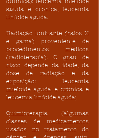
química): leucemia mieloide
aguda e crônica, leucemia
linfoide aguda.
Radiação ionizante (raios X
e gama) proveniente de
procedimentos médicos
(radioterapia). O grau de
risco depende da idade, da
dose de radiação e da
exposição: leucemia
mieloide aguda e crônica e
leucemia linfoide aguda;
Quimioterapia (algumas
classes de medicamentos
usados no tratamento do
câncer e doenças auto-