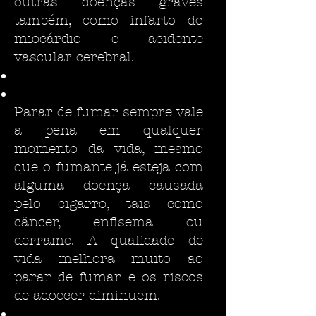
outras doenças graves
também, como infarto do
miocárdio e acidente
vascular cerebral.
Parar de fumar sempre vale
a pena em qualquer
momento da vida, mesmo
que o fumante já esteja com
alguma doença causada
pelo cigarro, tais como
câncer, enfisema ou
derrame. A qualidade de
vida melhora muito ao
parar de fumar e os riscos
de adoecer diminuem.