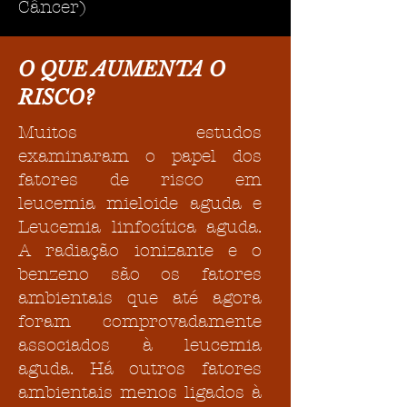
Câncer)
O QUE AUMENTA O
RISCO?
Muitos estudos
examinaram o papel dos
fatores de risco em
leucemia mieloide aguda e
Leucemia linfocítica aguda.
A radiação ionizante e o
benzeno são os fatores
ambientais que até agora
foram comprovadamente
associados à leucemia
aguda. Há outros fatores
ambientais menos ligados à