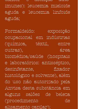
imunes): leucemia mieloide
aguda e leucemia linfoide
aguda;
Formaldeído: exposição
ocupacional em indústrias
(química, têxtil, entre
outras), área
biomédica/saúde (hospitais
e laboratórios: antisséptico,
desinfetante, fixador
histológico e solvente), além
do uso não autorizado pela
Anvisa desta substância em
alguns salões de beleza
(procedimento de
alisamento capilar);