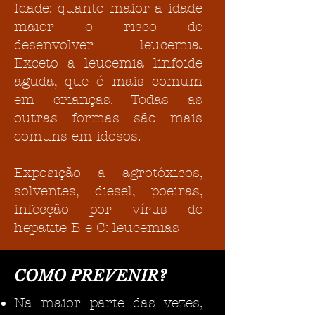
Idade: quanto maior a idade
maior o risco de
desenvolver leucemia.
Exceto a leucemia linfoide
aguda, que é mais comum
em crianças. Todas as
outras formas são mais
comuns em idosos.
Exposição a agrotóxicos,
solventes, diesel, poeiras,
infecção por vírus de
hepatite B e C: leucemias
COMO PREVENIR?
Na maior parte das vezes,