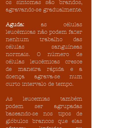
os sintomas são brandos,
agravando-se gradualmente.
Aguda:
as células
leucêmicas não podem fazer
nenhum trabalho das
células sanguíneas
normais. O número de
células leucêmicas cresce
de maneira rápida e a
doença agrava-se num
curto intervalo de tempo.
As leucemias também
podem ser agrupadas
baseando-se nos tipos de
glóbulos brancos que elas